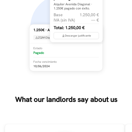
Alquiler Avenida Diagonal ·
1.250€ pagado con éxito.
Base
1.250,00 €
IVA (sin IVA)
— €
Total: 1.250,00 €
1.250€ · Alquiler Avenida Diagonal ⋮
Descargar justificante
ZQM-Diagonal
Rosa Aguilar
RA
Estado
Pagado
Fecha vencimiento
10/06/2024
What our landlords say about us