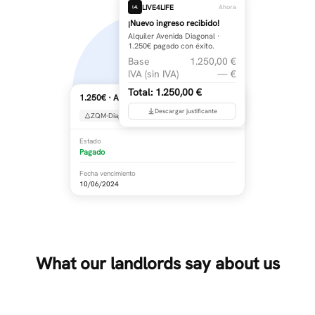
LIVE4LIFE
Ahora
L4L
¡Nuevo ingreso recibido!
Alquiler Avenida Diagonal ·
1.250€ pagado con éxito.
Base
1.250,00 €
IVA (sin IVA)
— €
Total: 1.250,00 €
1.250€ · Alquiler Avenida Diagonal ⋮
Descargar justificante
ZQM-Diagonal
Rosa Aguilar
RA
Estado
Pagado
Fecha vencimiento
10/06/2024
What our landlords say about us