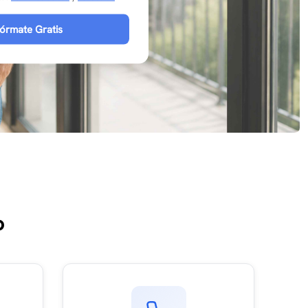
fórmate Gratis
o