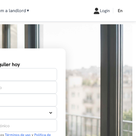
am a landlord
Login
En
▼
uiler hoy
los
Términos de uso
y
Política de