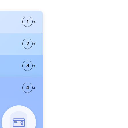
1
▼
2
▼
3
▼
4
▼