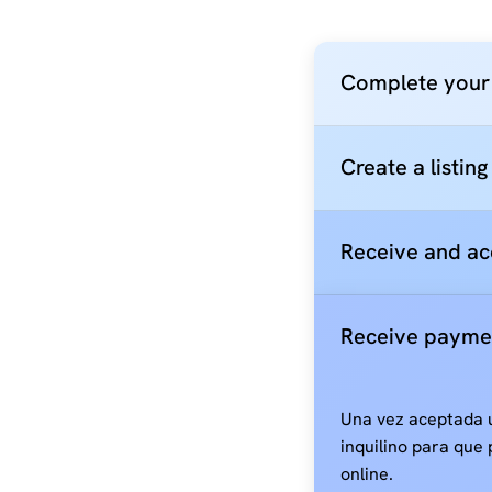
Complete your 
Create a listin
Receive and ac
Receive payme
Una vez aceptada u
inquilino para que 
online.