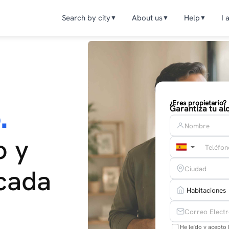
Search by city
About us
Help
I 
▼
▼
▼
¿Eres propietario?
.
Garantiza tu alq
o y
▼
 cada
He leído y acepto 